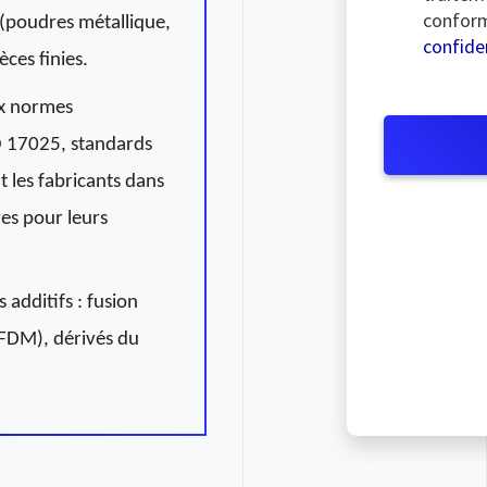
confor
x (poudres métallique,
confiden
èces finies.
ux normes
O 17025, standards
 les fabricants dans
res pour leurs
 additifs : fusion
FDM), dérivés du